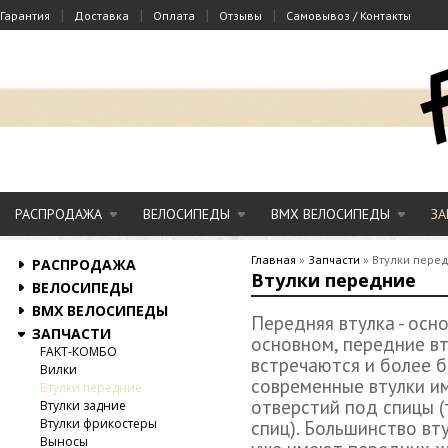
|
|
|
|
Гарантия
Доставка
Оплата
Отзывы
Самовывоз / Контакты
РАСПРОДАЖА
ВЕЛОСИПЕДЫ
BMX ВЕЛОСИПЕДЫ
ЗА
Главная
»
Запчасти
»
Втулки пере
РАСПРОДАЖА
Втулки передние
ВЕЛОСИПЕДЫ
BMX ВЕЛОСИПЕДЫ
Передняя втулка - осн
ЗАПЧАСТИ
основном, передние вт
FAKT-КОМБО
встречаются и более 
Вилки
современные втулки и
Втулки передние
отверстий под спицы (
Втулки задние
Втулки фрикостеры
спиц). Большинство вт
Выносы