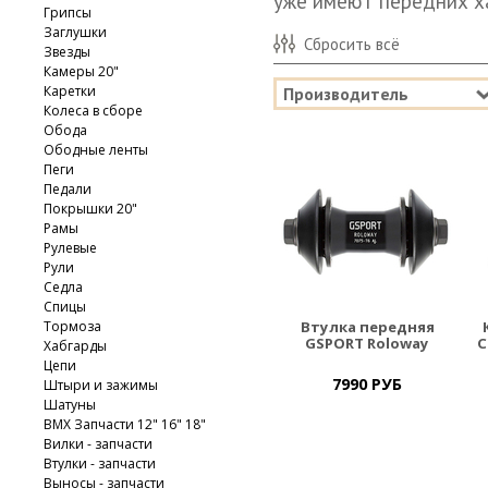
уже имеют передних ха
Грипсы
Заглушки
Сбросить всё
Звезды
Камеры 20"
Каретки
Производитель
Колеса в сборе
Обода
Ободные ленты
Пеги
Педали
Покрышки 20"
Рамы
Рулевые
Рули
Седла
Спицы
Тормоза
Втулка передняя
GSPORT Roloway
C
Хабгарды
Цепи
7990 РУБ
Штыри и зажимы
Шатуны
BMX Запчасти 12" 16" 18"
Вилки - запчасти
Втулки - запчасти
Выносы - запчасти