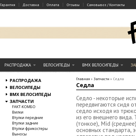
|
|
|
|
Гарантия
Доставка
Оплата
Отзывы
Самовывоз / Контакты
РАСПРОДАЖА
ВЕЛОСИПЕДЫ
BMX ВЕЛОСИПЕДЫ
ЗА
Главная
»
Запчасти
»
Седла
РАСПРОДАЖА
Седла
ВЕЛОСИПЕДЫ
BMX ВЕЛОСИПЕДЫ
Седло - некоторые исп
ЗАПЧАСТИ
передвигаются сидя от
FAKT-КОМБО
седло исходя из трюк
Вилки
из его внешнего вида.
Втулки передние
(тонкое), Mid (среднее
Втулки задние
Втулки фрикостеры
основных стандарта, эт
Выносы