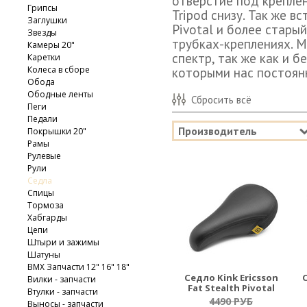
отверстие под крепле
Грипсы
Tripod снизу. Так же в
Заглушки
Pivotal и более старый
Звезды
трубках-креплениях. 
Камеры 20"
спектр, так же как и 
Каретки
Колеса в сборе
которыми нас постоян
Обода
Ободные ленты
Сбросить всё
Пеги
Педали
Производитель
Покрышки 20"
Рамы
Рулевые
Рули
Седла
Спицы
Тормоза
Хабгарды
Цепи
Штыри и зажимы
Шатуны
BMX Запчасти 12" 16" 18"
Седло Kink Ericsson
Вилки - запчасти
Fat Stealth Pivotal
Втулки - запчасти
4490 РУБ
Выносы - запчасти