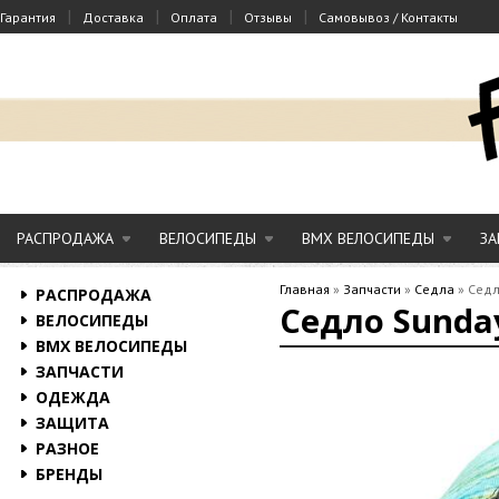
|
|
|
|
Гарантия
Доставка
Оплата
Отзывы
Самовывоз / Контакты
РАСПРОДАЖА
ВЕЛОСИПЕДЫ
BMX ВЕЛОСИПЕДЫ
ЗА
Главная
»
Запчасти
»
Седла
»
Седл
РАСПРОДАЖА
Седло Sunday
ВЕЛОСИПЕДЫ
BMX ВЕЛОСИПЕДЫ
ЗАПЧАСТИ
ОДЕЖДА
ЗАЩИТА
РАЗНОЕ
БРЕНДЫ