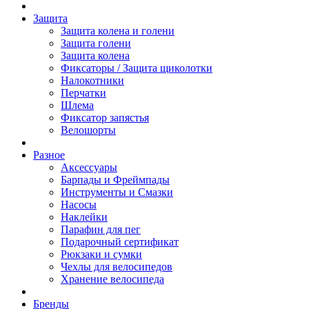
Защита
Защита колена и голени
Защита голени
Защита колена
Фиксаторы / Защита щиколотки
Налокотники
Перчатки
Шлема
Фиксатор запястья
Велошорты
Разное
Аксессуары
Барпады и Фреймпады
Инструменты и Смазки
Насосы
Наклейки
Парафин для пег
Подарочный сертификат
Рюкзаки и сумки
Чехлы для велосипедов
Хранение велосипеда
Бренды