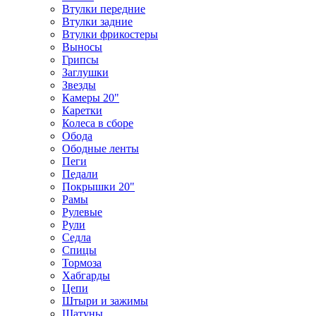
Втулки передние
Втулки задние
Втулки фрикостеры
Выносы
Грипсы
Заглушки
Звезды
Камеры 20"
Каретки
Колеса в сборе
Обода
Ободные ленты
Пеги
Педали
Покрышки 20"
Рамы
Рулевые
Рули
Седла
Спицы
Тормоза
Хабгарды
Цепи
Штыри и зажимы
Шатуны