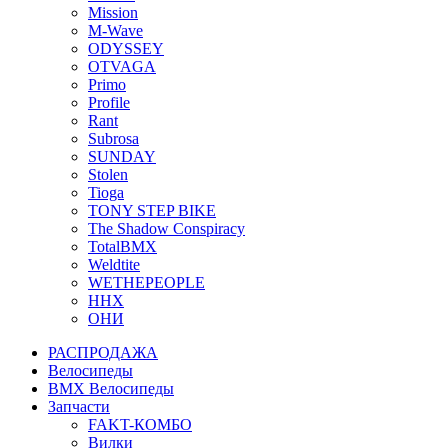
Mission
M-Wave
ODYSSEY
OTVAGA
Primo
Profile
Rant
Subrosa
SUNDAY
Stolen
Tioga
TONY STEP BIKE
The Shadow Conspiracy
TotalBMX
Weldtite
WETHEPEOPLE
ННХ
ОНИ
РАСПРОДАЖА
Велосипеды
BMX Велосипеды
Запчасти
FAKT-КОМБО
Вилки