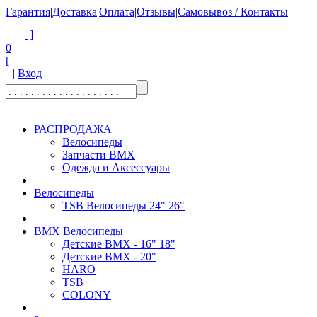
Гарантия
|
Доставка
|
Оплата
|
Отзывы
|
Самовывоз / Контакты
]
0
[
|
Вход
РАСПРОДАЖА
Велосипеды
Запчасти BMX
Одежда и Аксессуары
Велосипеды
TSB Велосипеды 24" 26"
BMX Велосипеды
Детские BMX - 16" 18"
Детские BMX - 20"
HARO
TSB
COLONY