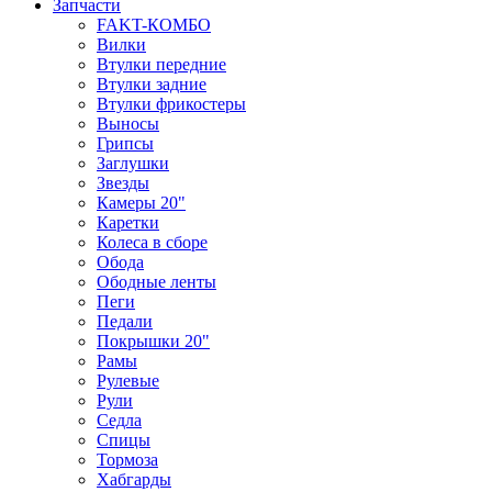
Запчасти
FAKT-КОМБО
Вилки
Втулки передние
Втулки задние
Втулки фрикостеры
Выносы
Грипсы
Заглушки
Звезды
Камеры 20"
Каретки
Колеса в сборе
Обода
Ободные ленты
Пеги
Педали
Покрышки 20"
Рамы
Рулевые
Рули
Седла
Спицы
Тормоза
Хабгарды