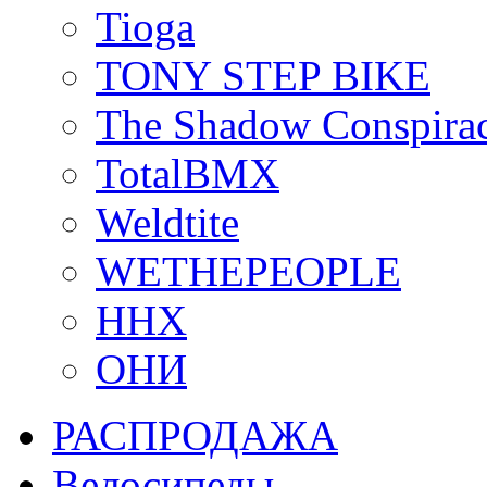
Tioga
TONY STEP BIKE
The Shadow Conspira
TotalBMX
Weldtite
WETHEPEOPLE
ННХ
ОНИ
РАСПРОДАЖА
Велосипеды