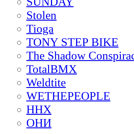
SUNDAY
Stolen
Tioga
TONY STEP BIKE
The Shadow Conspira
TotalBMX
Weldtite
WETHEPEOPLE
ННХ
ОНИ