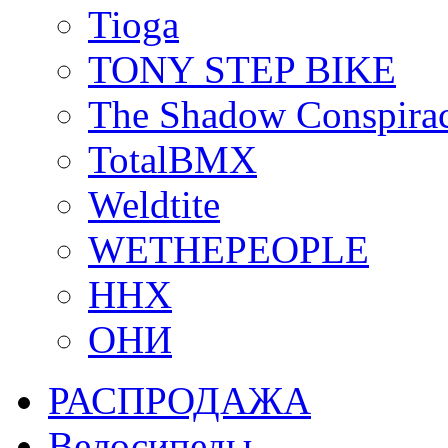
Tioga
TONY STEP BIKE
The Shadow Conspira
TotalBMX
Weldtite
WETHEPEOPLE
ННХ
ОНИ
РАСПРОДАЖА
Велосипеды