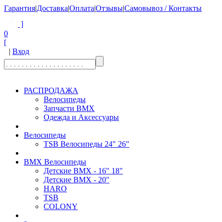
Гарантия
|
Доставка
|
Оплата
|
Отзывы
|
Самовывоз / Контакты
]
0
[
|
Вход
РАСПРОДАЖА
Велосипеды
Запчасти BMX
Одежда и Аксессуары
Велосипеды
TSB Велосипеды 24" 26"
BMX Велосипеды
Детские BMX - 16" 18"
Детские BMX - 20"
HARO
TSB
COLONY