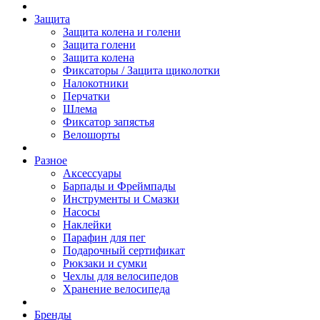
Защита
Защита колена и голени
Защита голени
Защита колена
Фиксаторы / Защита щиколотки
Налокотники
Перчатки
Шлема
Фиксатор запястья
Велошорты
Разное
Аксессуары
Барпады и Фреймпады
Инструменты и Смазки
Насосы
Наклейки
Парафин для пег
Подарочный сертификат
Рюкзаки и сумки
Чехлы для велосипедов
Хранение велосипеда
Бренды