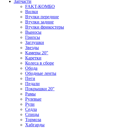
Запчасти
FAKT-КОМБО
Вилки
Втулки передние
Втулки задние
Втулки фрикостеры
Выносы
Грипсы
Заглушки
Звезды
Камеры 20"
Каретки
Колеса в сборе
Обода
Ободные ленты
Пеги
Педали
Покрышки 20"
Рамы
Рулевые
Рули
Седла
Спицы
Тормоза
Хабгарды