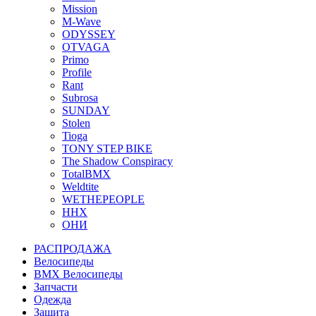
Mission
M-Wave
ODYSSEY
OTVAGA
Primo
Profile
Rant
Subrosa
SUNDAY
Stolen
Tioga
TONY STEP BIKE
The Shadow Conspiracy
TotalBMX
Weldtite
WETHEPEOPLE
ННХ
ОНИ
РАСПРОДАЖА
Велосипеды
BMX Велосипеды
Запчасти
Одежда
Защита