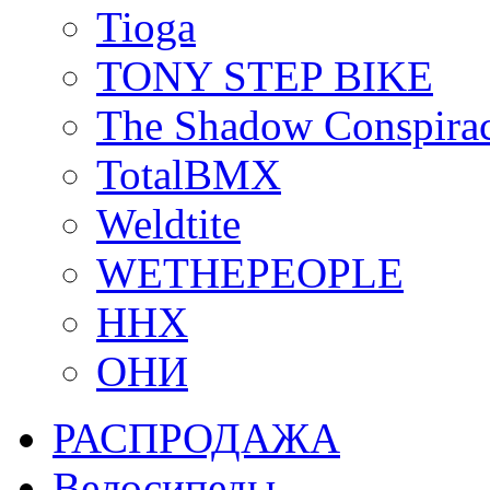
Tioga
TONY STEP BIKE
The Shadow Conspira
TotalBMX
Weldtite
WETHEPEOPLE
ННХ
ОНИ
РАСПРОДАЖА
Велосипеды