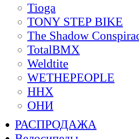
Tioga
TONY STEP BIKE
The Shadow Conspira
TotalBMX
Weldtite
WETHEPEOPLE
ННХ
ОНИ
РАСПРОДАЖА
Велосипеды