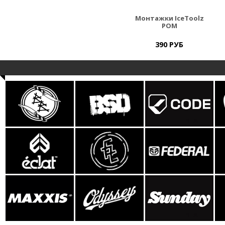
Монтажки IceToolz
POM
390 РУБ