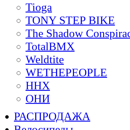
Tioga
TONY STEP BIKE
The Shadow Conspira
TotalBMX
Weldtite
WETHEPEOPLE
ННХ
ОНИ
РАСПРОДАЖА
Велосипеды