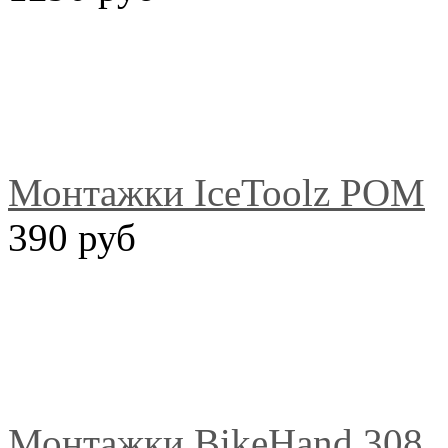
Монтажки IceToolz POM
390 руб
Монтажки BikeHand 308