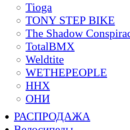
Tioga
TONY STEP BIKE
The Shadow Conspira
TotalBMX
Weldtite
WETHEPEOPLE
ННХ
ОНИ
РАСПРОДАЖА
Велосипеды