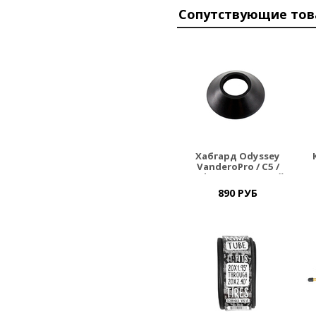
Сопутствующие то
Хабгард Odyssey
VanderoPro / C5 /
Roloway передний
890 РУБ