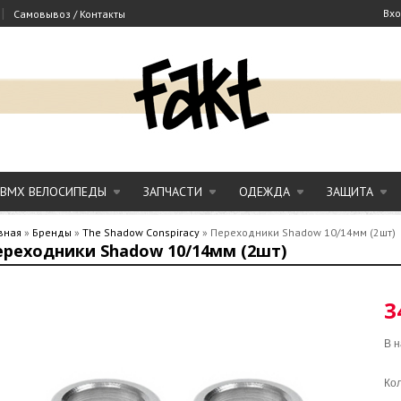
|
Вх
Самовывоз / Контакты
BMX ВЕЛОСИПЕДЫ
ЗАПЧАСТИ
ОДЕЖДА
ЗАЩИТА
вная
»
Бренды
»
The Shadow Conspiracy
»
Переходники Shadow 10/14мм (2шт)
ереходники Shadow 10/14мм (2шт)
3
В н
Кол