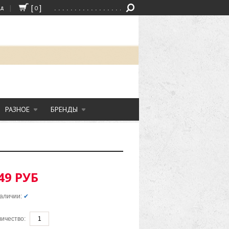
|
[
]
од
0
РАЗНОЕ
БРЕНДЫ
49 РУБ
аличии:
✔
ичество: