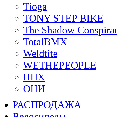
Tioga
TONY STEP BIKE
The Shadow Conspira
TotalBMX
Weldtite
WETHEPEOPLE
ННХ
ОНИ
РАСПРОДАЖА
Велосипеды