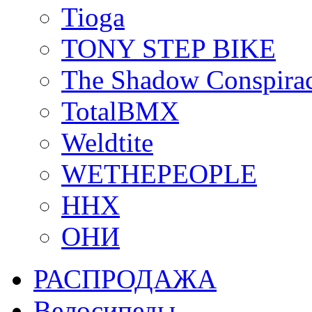
Tioga
TONY STEP BIKE
The Shadow Conspira
TotalBMX
Weldtite
WETHEPEOPLE
ННХ
ОНИ
РАСПРОДАЖА
Велосипеды