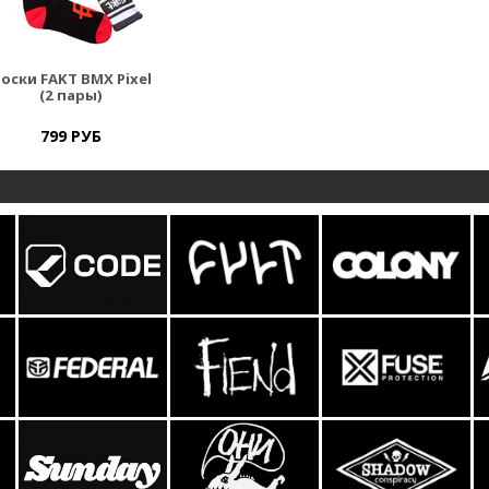
оски FAKT BMX Pixel
(2 пары)
799 РУБ