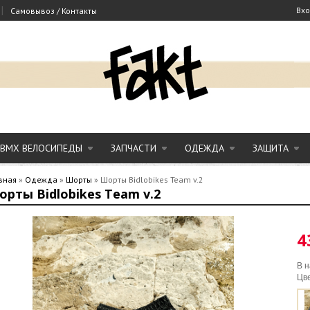
|
Вх
Самовывоз / Контакты
BMX ВЕЛОСИПЕДЫ
ЗАПЧАСТИ
ОДЕЖДА
ЗАЩИТА
вная
»
Одежда
»
Шорты
»
Шорты Bidlobikes Team v.2
рты Bidlobikes Team v.2
4
В н
Цв