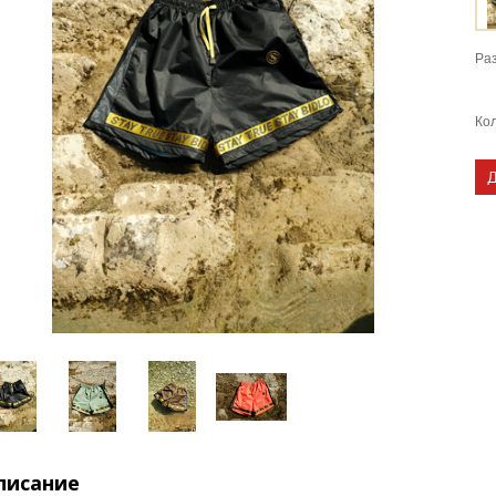
Ра
Кол
писание