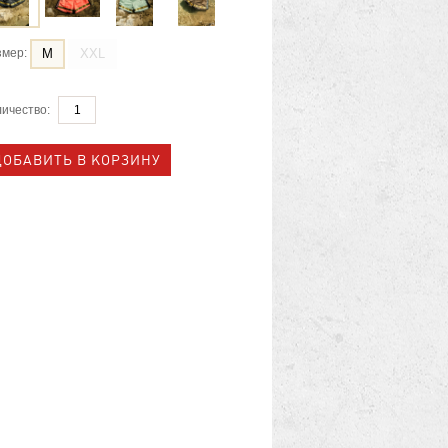
M
XXL
змер:
ичество: