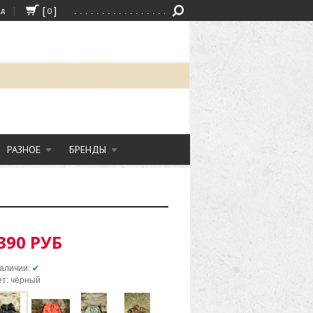
|
[
]
од
0
РАЗНОЕ
БРЕНДЫ
390 РУБ
аличии:
✔
ет: чёрный