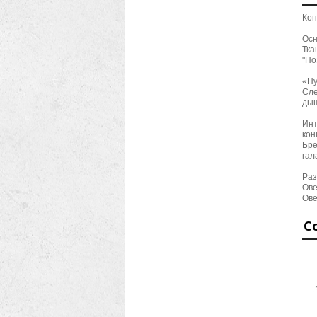
Кон
Осн
Тка
"По
«Ну
Сле
дыш
Инт
кон
Бре
гал
Раз
Ове
Ове
С