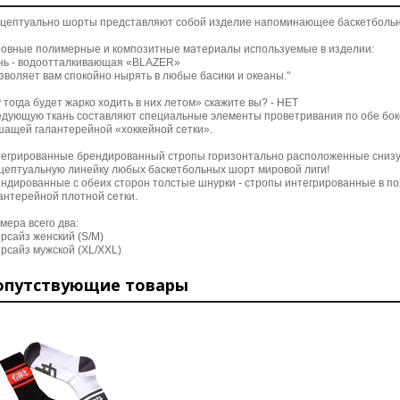
цептуально шорты представляют собой изделие напоминающее баскетбольн
овные полимерные и композитные материалы используемые в изделии:
нь - водоотталкивающая «BLAZER»
зволяет вам спокойно нырять в любые басики и океаны."
 тогда будет жарко ходить в них летом» скажите вы? - НЕТ
дующую ткань составляют специальные элементы проветривания по обе бок
ащей галантерейной «хоккейной сетки».
егрированные брендированный стропы горизонтально расположенные снизу
цептуальную линейку любых баскетбольных шорт мировой лиги!
ндированные с обеих сторон
толстые шнурки - стропы интегрированные в поя
антерейной плотной сетки.
мера всего два:
рсайз женский (S/M)
рсайз мужской (XL/XXL)
опутствующие товары