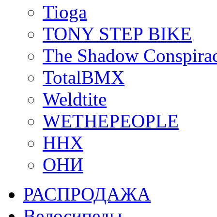
Tioga
TONY STEP BIKE
The Shadow Conspira
TotalBMX
Weldtite
WETHEPEOPLE
ННХ
ОНИ
РАСПРОДАЖА
Велосипеды