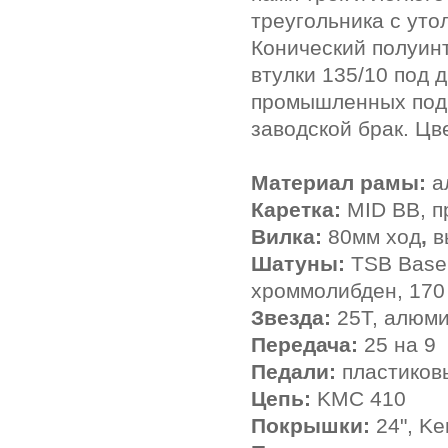
треугольника с уто
Конический полуин
втулки 135/10 под 
промышленных подш
заводской брак. Цве
Материал рамы:
а
Каретка:
MID BB,
п
Вилка:
80мм ход
,
в
Шатуны:
TSB Base
хроммолибден, 170
Звезда:
25Т, алюм
Передача:
25 на 9
Педали:
пластиков
Цепь:
KMC 410
Покрышки:
24", K
e