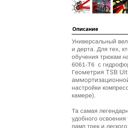
Описание
Универсальный вел
и дерта. Для тех, 
обучения трюкам н
6061-Т6 с гидрофо
еометрия TSB Ult
Г
аммортизационно
настройки компресс
камере).
Та
самая легендарн
удобного освоения 
памп трек и легко