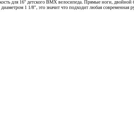
ость для 16'' детского BMX велосипеда
.
Прямые ноги, двойной 
аметром 1 1/8", это значит что подходит любая современная ру