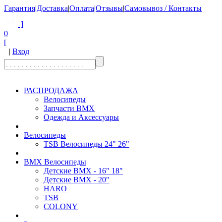
Гарантия
|
Доставка
|
Оплата
|
Отзывы
|
Самовывоз / Контакты
]
0
[
|
Вход
РАСПРОДАЖА
Велосипеды
Запчасти BMX
Одежда и Аксессуары
Велосипеды
TSB Велосипеды 24" 26"
BMX Велосипеды
Детские BMX - 16" 18"
Детские BMX - 20"
HARO
TSB
COLONY