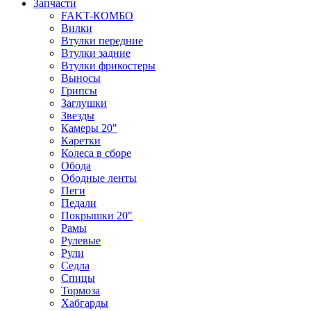
Запчасти
FAKT-КОМБО
Вилки
Втулки передние
Втулки задние
Втулки фрикостеры
Выносы
Грипсы
Заглушки
Звезды
Камеры 20"
Каретки
Колеса в сборе
Обода
Ободные ленты
Пеги
Педали
Покрышки 20"
Рамы
Рулевые
Рули
Седла
Спицы
Тормоза
Хабгарды