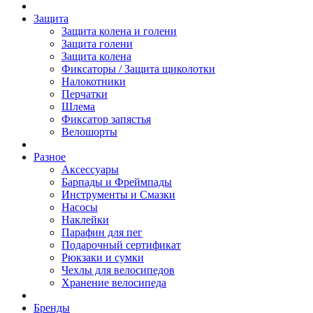
Защита
Защита колена и голени
Защита голени
Защита колена
Фиксаторы / Защита щиколотки
Налокотники
Перчатки
Шлема
Фиксатор запястья
Велошорты
Разное
Аксессуары
Барпады и Фреймпады
Инструменты и Смазки
Насосы
Наклейки
Парафин для пег
Подарочный сертификат
Рюкзаки и сумки
Чехлы для велосипедов
Хранение велосипеда
Бренды