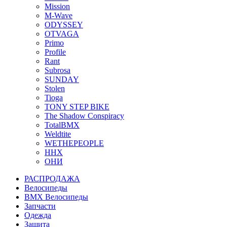
Mission
M-Wave
ODYSSEY
OTVAGA
Primo
Profile
Rant
Subrosa
SUNDAY
Stolen
Tioga
TONY STEP BIKE
The Shadow Conspiracy
TotalBMX
Weldtite
WETHEPEOPLE
ННХ
ОНИ
РАСПРОДАЖА
Велосипеды
BMX Велосипеды
Запчасти
Одежда
Защита