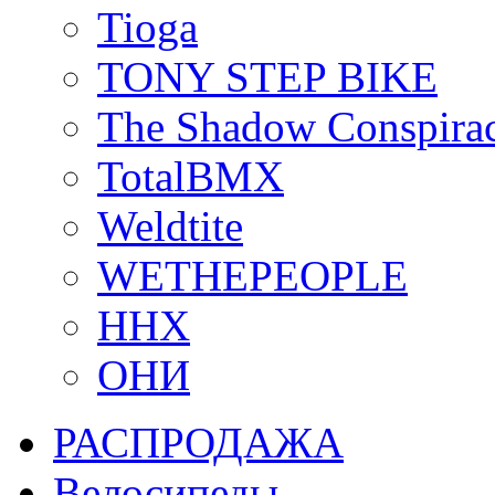
Tioga
TONY STEP BIKE
The Shadow Conspira
TotalBMX
Weldtite
WETHEPEOPLE
ННХ
ОНИ
РАСПРОДАЖА
Велосипеды