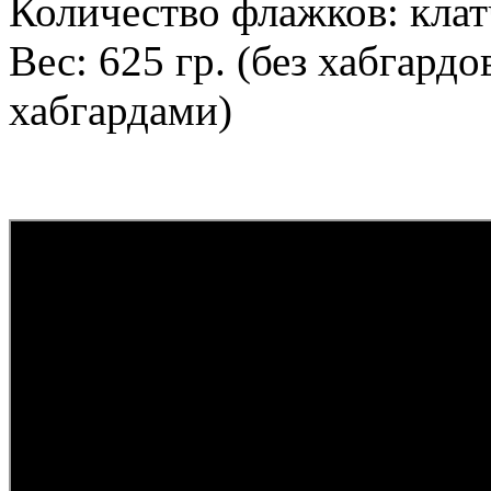
Количество флажков: клат
Вес: 625 гр. (без хабгардов
хабгардами)