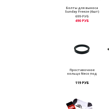
Болты для выноса
Sunday Freeze (6шт)
699 РУБ
490 РУБ
Проставочное
кольцо Neco под
вынос 1шт Black
119 РУБ