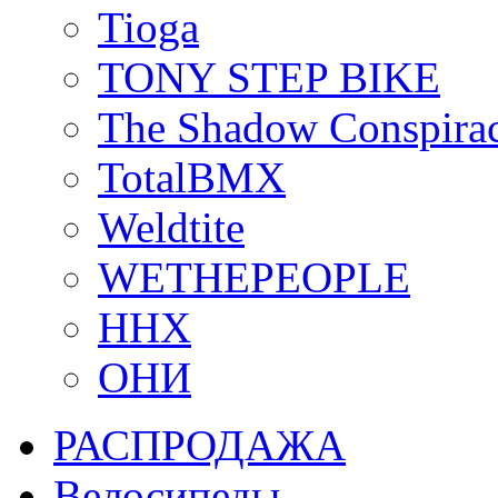
Tioga
TONY STEP BIKE
The Shadow Conspira
TotalBMX
Weldtite
WETHEPEOPLE
ННХ
ОНИ
РАСПРОДАЖА
Велосипеды