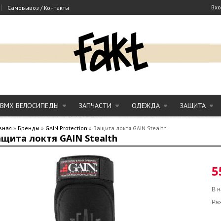
|
Вх
Самовывоз / Контакты
BMX ВЕЛОСИПЕДЫ
ЗАПЧАСТИ
ОДЕЖДА
ЗАЩИТА
вная
»
Бренды
»
GAIN Protection
»
Защита локтя GAIN Stealth
щита локтя GAIN Stealth
5
В н
Ра