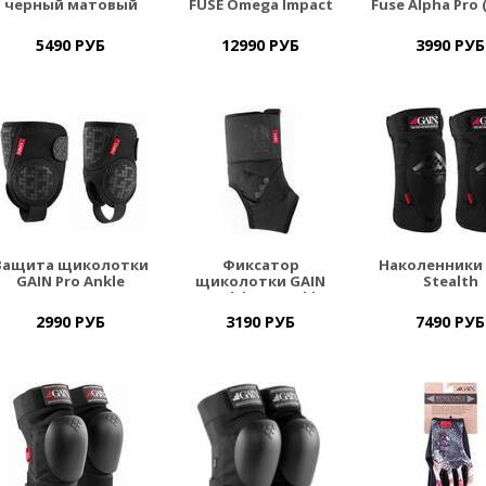
черный матовый
FUSE Omega Impact
Fuse Alpha Pro 
5490 РУБ
12990 РУБ
3990 РУБ
Защита щиколотки
Фиксатор
Наколенники 
GAIN Pro Ankle
щиколотки GAIN
Stealth
Protect (пара)
Stealth Pro Ankle
Support
2990 РУБ
3190 РУБ
7490 РУБ