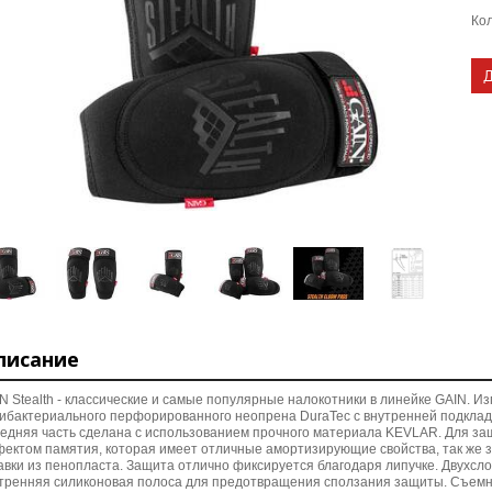
Кол
писание
N Stealth - классические и самые популярные налокотники в линейке GAIN. 
ибактериального перфорированного неопрена DuraTec с внутренней подкладк
едняя часть сделана с использованием прочного материала KEVLAR.
Для за
ектом памятия, которая имеет отличные амортизирующие свойства, так же
авки из пенопласта.
Защита отлично фиксируется благодаря липучке. Двухсло
тренняя силиконовая полоса для предотвращения сползания защиты. Съем