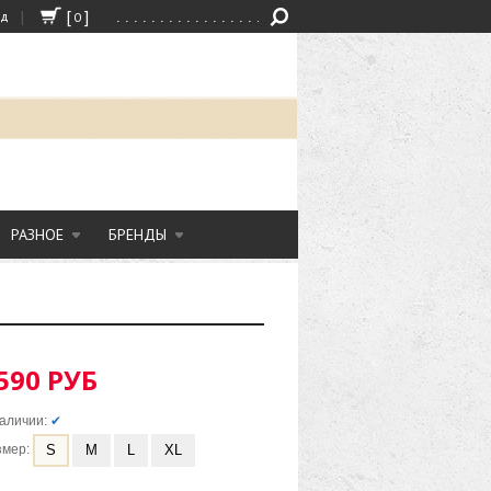
|
[
]
од
0
РАЗНОЕ
БРЕНДЫ
590 РУБ
аличии:
✔
S
M
L
XL
змер: