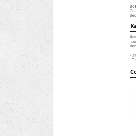
Все
Соо
Вес
К
Для
нош
мес
- В
- Т
С