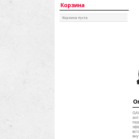
Корзина
Корзина пуста
О
GAI
ант
пер
эфф
вст
вну