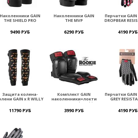
Наколенники GAIN
Наколенники GAIN
Перчатки GAIN 
THE SHIELD PRO
THE MVP
DROPBEAR RESI
9490 РУБ
6290 РУБ
4190 РУБ
Защита колена-
Комплект GAIN
Перчатки GAIN 
олени GAIN x R WILLY
наколенники+локти
GREY RESIST
LAND "PROGRESSION"
Fast Forward Rookie
11790 РУБ
3990 РУБ
4190 РУБ