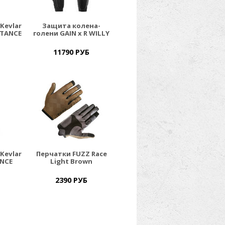
Kevlar
Защита колена-
STANCE
голени GAIN x R WILLY
LAND "PROGRESSION
V2"
11790 РУБ
Kevlar
Перчатки FUZZ Race
ANCE
Light Brown
2390 РУБ