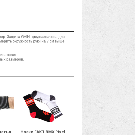
мер. Защита GAIN предназначена для
мерить окружность руки на 7 см выше
динаковая.
ьных размеров.
ястья
Носки FAKT BMX Pixel