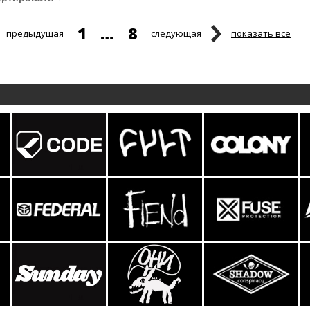
1
…
8
предыдущая
следующая
показать все