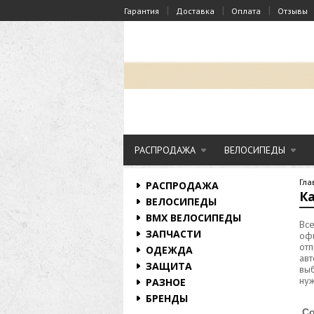
|
|
|
Гарантия
Доставка
Оплата
Отзывы
РАСПРОДАЖА
ВЕЛОСИПЕДЫ
Гла
РАСПРОДАЖА
К
ВЕЛОСИПЕДЫ
BMX ВЕЛОСИПЕДЫ
Вс
ЗАПЧАСТИ
офи
отп
ОДЕЖДА
авт
ЗАЩИТА
выб
нуж
РАЗНОЕ
БРЕНДЫ