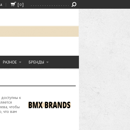
|
[
]
од
0
РАЗНОЕ
БРЕНДЫ
 доступны к
вляется
лева, чтобы
, что вам