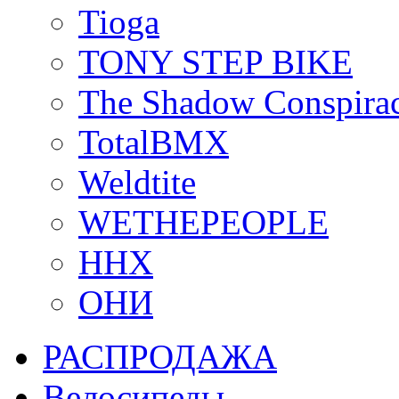
Tioga
TONY STEP BIKE
The Shadow Conspira
TotalBMX
Weldtite
WETHEPEOPLE
ННХ
ОНИ
РАСПРОДАЖА
Велосипеды