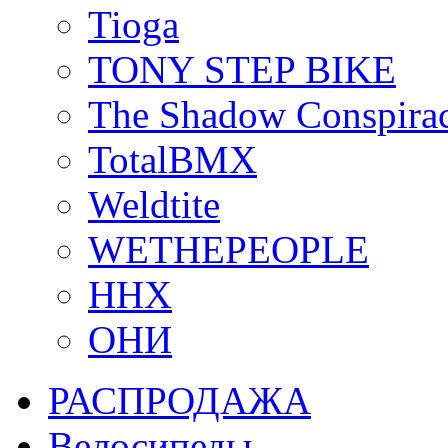
Tioga
TONY STEP BIKE
The Shadow Conspira
TotalBMX
Weldtite
WETHEPEOPLE
ННХ
ОНИ
РАСПРОДАЖА
Велосипеды