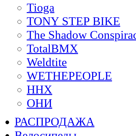
Tioga
TONY STEP BIKE
The Shadow Conspira
TotalBMX
Weldtite
WETHEPEOPLE
ННХ
ОНИ
РАСПРОДАЖА
Велосипеды