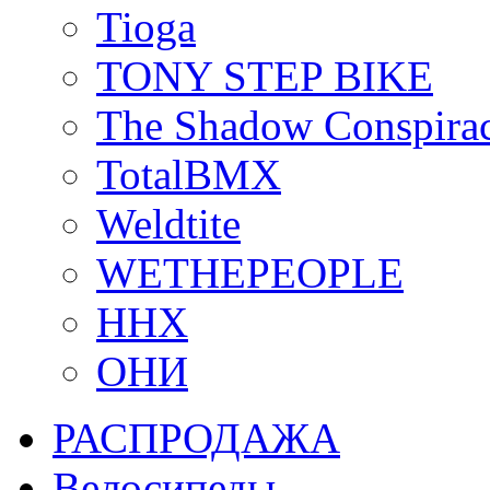
Tioga
TONY STEP BIKE
The Shadow Conspira
TotalBMX
Weldtite
WETHEPEOPLE
ННХ
ОНИ
РАСПРОДАЖА
Велосипеды